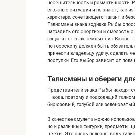
нерешительность и романтичность. 
сложные ситуации и не знают, как из
характера, сочетающего талант и без
Талисманы знака зодиака Рыбы спос
наградить его энергией и смелостью
защитят от атак темных сил. Важно 
по гороскопу должен быть обязательн
принести владельцу удачу, сделать 
поступки. Его выбор зависит от пола 
Талисманы и обереги дл
Представители знака Рыбы находятся
— вода, поэтому и подходящий талис
бирюзовый, голубой или зеленоватый
В качестве амулета можно использов
но и различные фигурки, предметы, цв
цветы. Это очень полезно, ведь тали