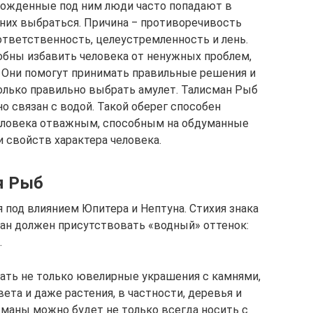
Рожденные под ним люди часто попадают в
 них выбраться. Причина ‒ противоречивость
ответственность, целеустремленность и лень.
обны избавить человека от ненужных проблем,
. Они помогут принимать правильные решения и
только правильно выбрать амулет. Талисман Рыб
о связан с водой. Такой оберег способен
человека отважным, способным на обдуманные
и свойств характера человека.
я Рыб
 под влиянием Юпитера и Нептуна. Стихия знака
ман должен присутствовать «водный» оттенок:
.
ать не только ювелирные украшения с камнями,
ета и даже растения, в частности, деревья и
сманы можно будет не только всегда носить с