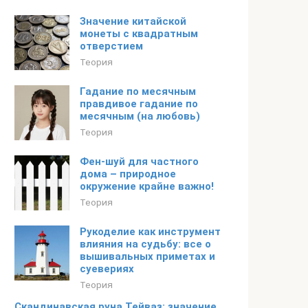
Значение китайской
монеты с квадратным
отверстием
Теория
Гадание по месячным
правдивое гадание по
месячным (на любовь)
Теория
Фен-шуй для частного
дома – природное
окружение крайне важно!
Теория
Рукоделие как инструмент
влияния на судьбу: все о
вышивальных приметах и
суевериях
Теория
Скандинавская руна Тейваз: значение,