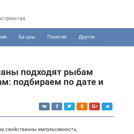
остранства
рия
Ба-цзы
Понятия
Другое
маны подходят рыбам
: подбираем по дате и
ому свойственны импульсивность,