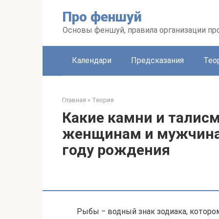
Перейти
Про феншуй
к
контенту
Основы феншуй, правила организации пр
Календари
Предсказания
Тео
Главная
»
Теория
Какие камни и талис
женщинам и мужчинам
году рождения
Рыбы ‒ водный знак зодиака, котор