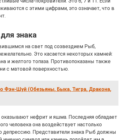
стливые числа-покровители. Это 6, 7 и 11. Если
лкиваются с этими цифрами, это означает, что в
нт.
для знака
вившимся на свет под созвездием Рыб,
нежелательно. Это касается некоторых камней:
иана и желтого топаза. Противопоказаны также
ни с матовой поверхностью.
 Фэн-Шуй (Обезьяны, Быка, Тигра, Дракона,
 оказывают нефрит и яшма. Последняя обладает
ого человека она воздействует настолько
ую депрессию. Представители знака Рыб должны
й именно символ или камень подойдет им в