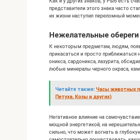
Как и у других знаков, у Рыб есть сча
представители этого знака часто ста
их жизни наступил переломный моме
Нежелательные обереги 
К некоторым предметам, людям, поя
прикасаться и просто приближаться 
оникса, сардоникса, лазурита, обсид
любые минералы черного окраса, кам
Читайте также:
Часы животных по
Петуха, Козы и других)
Негативное влияние на самочувствие
мощной энергетикой, на нерешительн
сильно, что может вогнать в глубок
самостоятельно почувствовать, како