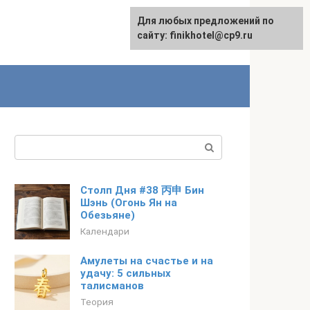
Для любых предложений по
English
сайту: finikhotel@cp9.ru
Поиск:
Столп Дня #38 丙申 Бин
Шэнь (Огонь Ян на
Обезьяне)
Календари
Амулеты на счастье и на
удачу: 5 сильных
талисманов
Теория