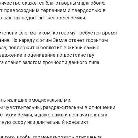
дничество окажется благотворным для обоих.
ет превосходным терпением и твердостью в
 как раз недостает человеку Земли.
степени флегматиком, которому требуется время
ния. Но наряду с этим Земля станет гарантом
юза, поддержит и воплотит в жизнь самые
уважение и оценивание по достоинству
га станет залогом прочности данного типа
ыть излишне эмоциональными,
ы чувствительны, раздражительны в отношении
стихии Земли, и даже самый незначительный
ную ссору или длительный конфликт.
для того, чтобы гармонизировать отношения,