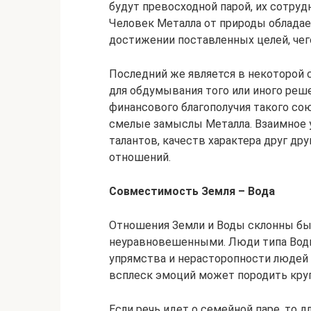
будут превосходной парой, их сотру
Человек Металла от природы облада
достижении поставленных целей, чего
Последний же является в некоторой 
для обдумывания того или иного реше
финансового благополучия такого со
смелые замыслы Металла. Взаимное 
талантов, качеств характера друг дру
отношений.
Совместимость Земля – Вода
Отношения Земли и Воды склонны б
неуравновешенными. Люди типа Вод
упрямства и нерасторопности людей 
всплеск эмоций может породить круп
Если речь идет о семейной паре, то 