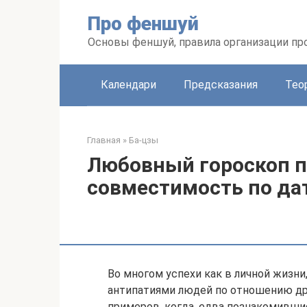
Перейти
Про феншуй
к
контенту
Основы феншуй, правила организации пр
Календари
Предсказания
Тео
Главная
»
Ба-цзы
Любовный гороскоп п
совместимость по да
Во многом успехи как в личной жизни
антипатиями людей по отношению др
примеров, когда, едва познакомивши