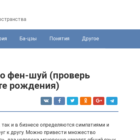
остранства
рия
Ба-цзы
Понятия
Другое
о фен-шуй (проверь
те рождения)
, так и в бизнесе определяются симпатиями и
уг к другу. Можно привести множество
сь, два человека мгновенно находят общий язык