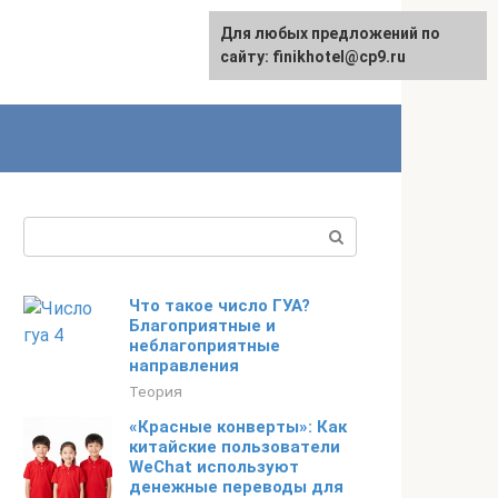
Для любых предложений по
English
сайту: finikhotel@cp9.ru
Поиск:
Что такое число ГУА?
Благоприятные и
неблагоприятные
направления
Теория
«Красные конверты»: Как
китайские пользователи
WeChat используют
денежные переводы для