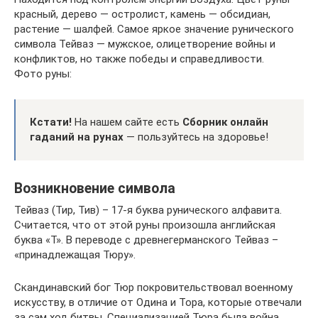
красный, дерево — остролист, камень — обсидиан,
растение — шалфей. Самое яркое значение рунического
символа Тейваз — мужское, олицетворение войны и
конфликтов, но также победы и справедливости.
Фото руны:
Кстати!
На нашем сайте есть
Сборник онлайн
гаданий на рунах
— пользуйтесь на здоровье!
Возникновение символа
Тейваз (Тир, Тив) – 17-я буква рунического алфавита.
Считается, что от этой руны произошла английская
буква «Т». В переводе с древнегерманского Тейваз –
«принадлежащая Тюру».
Скандинавский бог Тюр покровительствовал военному
искусству, в отличие от Одина и Тора, которые отвечали
за сам ход битвы. Специализацией Тюра была война.