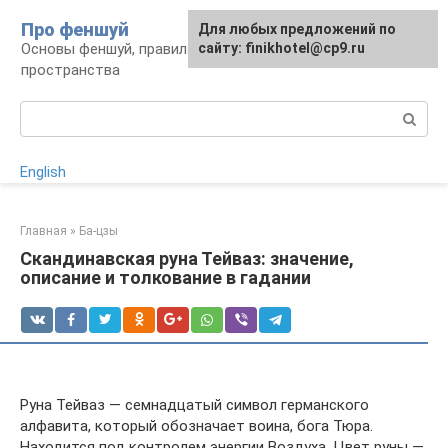
Перейти
Про феншуй
Для любых предложений по
к
Основы феншуй, правила организации
сайту: finikhotel@cp9.ru
контенту
пространства
Поиск:
English
Главная
»
Ба-цзы
Скандинавская руна Тейваз: значение,
описание и толкование в гадании
Руна Тейваз — семнадцатый символ германского
алфавита, который обозначает воина, бога Тюра.
Находится под контролем энергии Воздуха. Цвет руны —