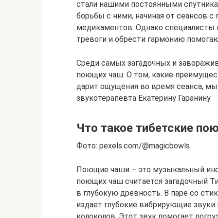
стали нашими постоянными спутника
борьбы с ними, начиная от сеансов с
медикаментов. Однако специалисты в
тревоги и обрести гармонию помога
Среди самых загадочных и заворажи
поющих чаш. О том, какие преимущест
дарит ощущения во время сеанса, мы
звукотерапевта Екатерину Гаранину.
Что такое тибетские по
Фото: pexels.com/@magicbowls
Поющие чаши – это музыкальный инс
поющих чаш считается загадочный Ти
в глубокую древность. В паре со сти
издает глубокие вибрирующие звуки 
колоколов. Этот звук помогает погру