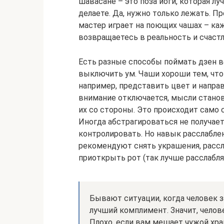
шавасане – это поза йоги, которая лу
делаете. Да, нужно только лежать. П
мастер играет на поющих чашах – ка
возвращаетесь в реальность и счаст
Есть разные способы поймать дзен в
выключить ум. Чаши хороши тем, чт
например, представить цвет и направ
внимание отключается, мысли станов
их со стороны. Это происходит само 
Иногда абстрагироваться не получает
контролировать. Но навык расслабле
рекомендуют снять украшения, рассла
приоткрыть рот (так лучше расслабля
Бывают ситуации, когда человек з
лучший комплимент. Значит, челов
Плохо, если вам мешает чужой хра