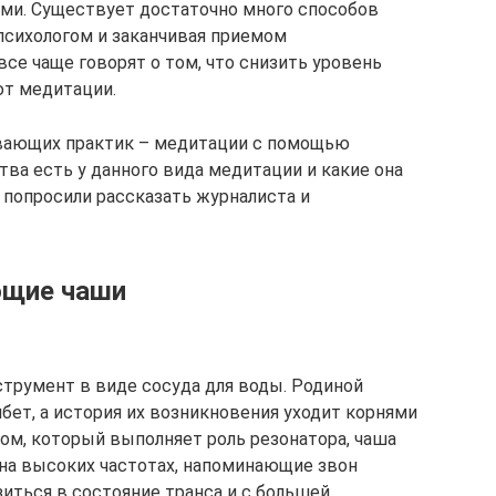
ми. Существует достаточно много способов
 психологом и заканчивая приемом
се чаще говорят о том, что снизить уровень
ют медитации.
вающих практик – медитации с помощью
ва есть у данного вида медитации и какие она
 попросили рассказать журналиста и
ющие чаши
трумент в виде сосуда для воды. Родиной
бет, а история их возникновения уходит корнями
ком, который выполняет роль резонатора, чаша
на высоких частотах, напоминающие звон
зиться в состояние транса и с большей