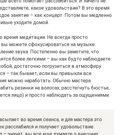
чше всего помогает расслабиться. И ничего не
редставляете, какое удовольствие? В это время
ждое занятие – как концерт. Потом вы медленно
ливые уходите домой.
о время медитации. Не всегда просто
о вы можете сфокусироваться на музыке:
ление звука. Постепенно вы заметите, что
ятся более легкими – вы как будто наблюдаете
собой, достаточно погрузиться в атмосферу.
ся – так бывает, если вы привыкли все
ния можно наработать. Обычно мастера
бить резинки на волосах, расстегнуть бюстье,
ется лицо) и просто наблюдать за ощущениями.
асыпает во время сеанса, и для мастера это
ек расслабился и получает удовольствие.
п – значит, вы все еще думаете о внешних