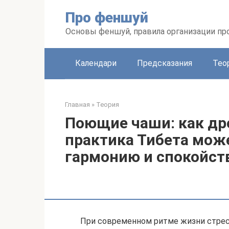
Перейти
Про феншуй
к
контенту
Основы феншуй, правила организации пр
Календари
Предсказания
Тео
Главная
»
Теория
Поющие чаши: как др
практика Тибета мож
гармонию и спокойст
При современном ритме жизни стрес