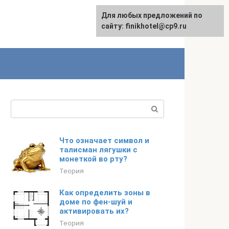
Для любых предложений по
English
сайту: finikhotel@cp9.ru
Поиск:
Что означает символ и
талисман лягушки с
монеткой во рту?
Теория
Как определить зоны в
доме по фен-шуй и
активировать их?
Теория