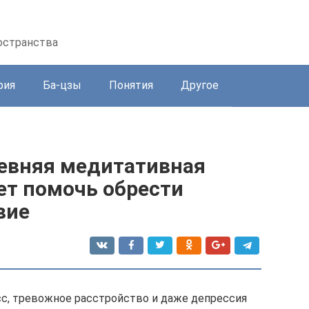
остранства
рия
Ба-цзы
Понятия
Другое
евняя медитативная
ет помочь обрести
вие
с, тревожное расстройство и даже депрессия