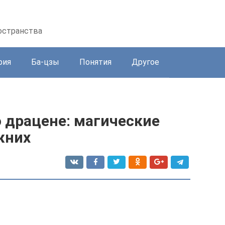
остранства
рия
Ба-цзы
Понятия
Другое
 драцене: магические
жних