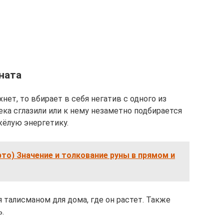
ната
хнет, то вбирает в себя негатив с одного из
ека сглазили или к нему незаметно подбирается
жёлую энергетику.
рто) Значение и толкование руны в прямом и
я талисманом для дома, где он растет. Также
.