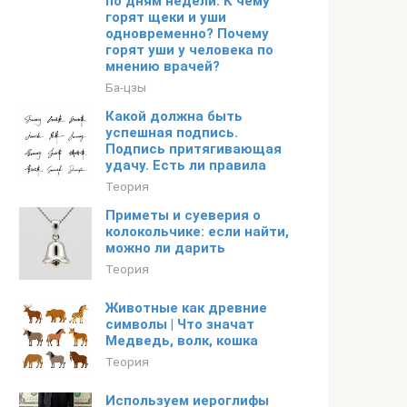
по дням недели. К чему
горят щеки и уши
одновременно? Почему
горят уши у человека по
мнению врачей?
Ба-цзы
Какой должна быть
успешная подпись.
Подпись притягивающая
удачу. Есть ли правила
Теория
Приметы и суеверия о
колокольчике: если найти,
можно ли дарить
Теория
Животные как древние
символы | Что значат
Медведь, волк, кошка
Теория
Используем иероглифы