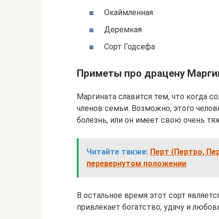
Окаймленная
Деремкая
Сорт Годсефа
Приметы про драцену Марги
Маргината славится тем, что когда со
членов семьи. Возможно, этого челов
болезнь, или он имеет свою очень тя
Читайте также:
Перт (Пертро, Пе
перевернутом положении
В остальное время этот сорт являетс
привлекает богатство, удачу и любовь