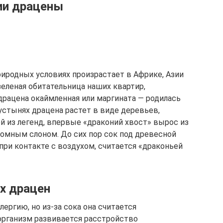
ии драцены
риродных условиях произрастает в Африке, Азии
зеленая обитательница наших квартир,
рацена окаймленная или маргината — родилась
устынях драцена растет в виде деревьев,
й из легенд, впервые «драконий хвост» вырос из
ромным слоном. До сих пор сок под древесной
при контакте с воздухом, считается «драконьей
х драцен
ергию, но из-за сока она считается
 организм развивается расстройство