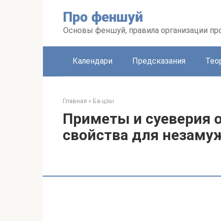
Перейти
Про феншуй
к
контенту
Основы феншуй, правила организации пр
Календари
Предсказания
Тео
Главная
»
Ба-цзы
Приметы и суеверия о
свойства для незаму