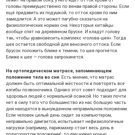
лежит на правом боку, у него идёт отток крови от
головы преимущественно по венам правой стороны. Если
ещё придавить их подушкой, то отток крови по ним
замедлится. А это может пагубно сказаться на
физиологических нормах сна. Некоторые китайцы
вообще спят на деревянном бруске. И кладут голову
так, чтобы уравновесить комплекс «голова-шея». Тогда
шея остаётся свободной для венозного оттока. Если
брусок положить ближе к темени, то шея прогнётся.
Ближе к шее — голова запрокинется.
На ортопедическом матрасе, запоминающем
положение тела во сне
. Есть мнение, что матрас
должен быть оптимальной жёсткости и повторять все
изгибы позвоночника. Однако этот совет подходит для
здоровых людей с нормальной осанкой. Но таких почти
нет в силу того что большинство из нас большую часть
дня находятся в вынужденном неправильном положении.
Если человек целый день сидит за компьютером,
неправильно двигается, испытывает нефизиологичные
нагрузки (например, парикмахер стоит весь день в
полусогнутом положении), то ему нужно ночью