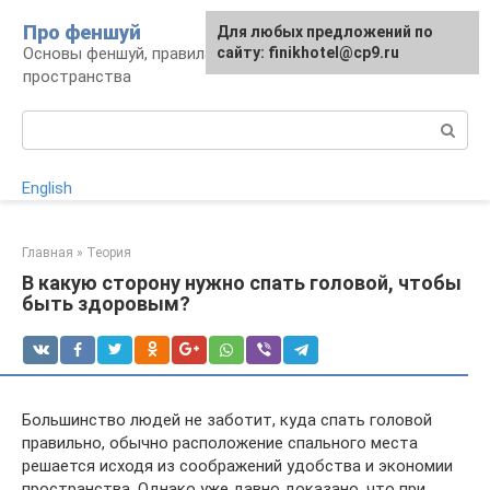
Перейти
Про феншуй
Для любых предложений по
к
Основы феншуй, правила организации
сайту: finikhotel@cp9.ru
контенту
пространства
Поиск:
English
Главная
»
Теория
В какую сторону нужно спать головой, чтобы
быть здоровым?
Большинство людей не заботит, куда спать головой
правильно, обычно расположение спального места
решается исходя из соображений удобства и экономии
пространства. Однако уже давно доказано, что при