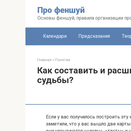
Перейти
Про феншуй
к
контенту
Основы феншуй, правила организации пр
Календари
Предсказания
Тео
Главная
»
Понятия
Как составить и рас
судьбы?
Если у вас получилось построить эту
заметили, что у вас вышло две карты
они называются «циклы», «такты» и 