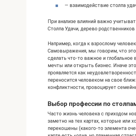
— взаимодействие столпа удач
При анализе влияний важно учитыват
Столпа Удачи, дерево родственников и
Например, когда к взрослому человек
Самовыражения, мы говорим, что это
сделать что-то важное и глобальное 
мечты или открыть бизнес. Иначе эт
проявляется как неудовлетворенност
переносится человеком на свое ближ
конфликтности, провоцирует семейны
Выбор профессии по столпа
Часто жизнь человека с приходом нов
заметно на тех картах, которые или 
перекошены (какого-то элемента очень
карте есть «одна, но пламенная страс