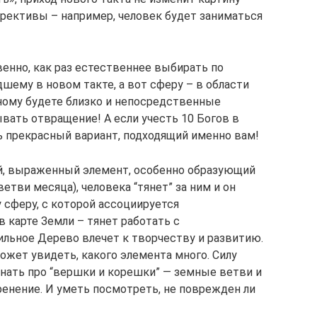
ррективы – например, человек будет заниматься
венно, как раз естественнее выбирать по
шему в новом такте, а вот сферу – в области
зному будете близко и непосредственные
вать отвращение! А если учесть 10 Богов в
 прекрасный вариант, подходящий именно вам!
ый, выраженный элемент, особенно образующий
етви месяца), человека “тянет” за ним и он
 сферу, с которой ассоциируется
 карте Земли – тянет работать с
ильное Дерево влечет к творчеству и развитию.
ожет увидеть, какого элемента много. Силу
знать про “вершки и корешки” — земные ветви и
ренение. И уметь посмотреть, не поврежден ли