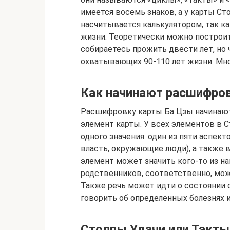
имеется восемь знаков, а у карты Сто
насчитывается калькулятором, так ка
жизни. Теоретически можно построит
собираетесь прожить двести лет, но 
охватывающих 90-110 лет жизни. Мно
Как начинают расшифров
Расшифровку карты Ба Цзы начинают
элемент карты. У всех элементов в С
одного значения: один из пяти аспек
власть, окружающие люди), а также 
элемент может значить кого-то из н
родственников, соответственно, мо
Также речь может идти о состоянии о
говорить об определённых болезнях и
Столпы Удачи или Такты