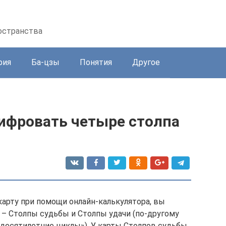
остранства
рия
Ба-цзы
Понятия
Другое
шифровать четыре столпа
 карту при помощи онлайн-калькулятора, вы
 – Столпы судьбы и Столпы удачи (по-другому
«десятилетние циклы»). У карты Столпов судьбы