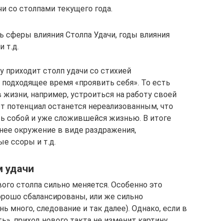
и со столпами текущего года.
ь сферы влияния Столпа Удачи, годы влияния
 т.д.
у приходит столп удачи со стихией
 подходящее время «проявить себя». То есть
в жизни, например, устроиться на работу своей
от потенциал останется нереализованным, что
ь собой и уже сложившейся жизнью. В итоге
нее окружение в виде раздражения,
е ссоры и т.д.
м удачи
ого столпа сильно меняется. Особенно это
хорошо сбалансированы, или же сильно
 много, следование и так далее). Однако, если в
ть», приход нового такта не изменит картину