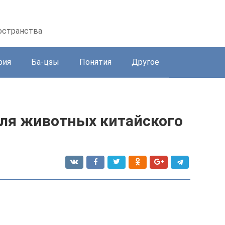
остранства
рия
Ба-цзы
Понятия
Другое
для животных китайского