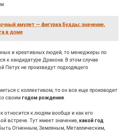
м.
очный амулет — фигурка Будды: значение,
та в доме
чных и креативных людей, то менеджеры по
ся к кандидатуре Дракона. В этом случае
й Петух не произведут подходящего
миться с коллективом, то он все еще производит
 со своим
годом рождения
.
к относится к людям вообще и как его
й встрече. Тут имеет значение,
какой год
 быть Огненным, Земляным, Металлическим,