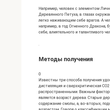
Например, человек с элементом Личн
Деревянного Петуха, в глазах окруж
легко наживающим себе врагов. А че
например, в год Огненного Дракона, 
себе, влиятельного и талантливого ч
.
Методы получения
0
Известны три способа получения удов
дистилляция и сверхкритическая CO2
распространенными. Важным факторо
является возраст дерева. Старые де
содержание смолы, а, во-вторых, под
возрастом. Говоря о классификации м