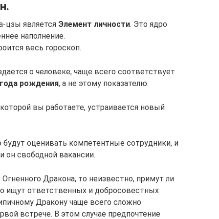
н.
а-цзы является
Элемент личности
. Это ядро
еннее наполнение.
роится весь гороскоп.
здается о человеке, чаще всего соответствует
года рождения
, а не этому показателю.
 которой вы работаете, устраивается новый
го будут оценивать компетентные сотрудники, и
и он свободной вакансии.
д Огненного Дракона, то неизвестно, примут ли
есто ищут ответственных и добросовестных
ипичному Дракону чаще всего сложно
рвой встрече. В этом случае предпочтение