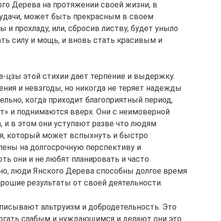
ого Дерева на протяжении своей жизни, в
 удачи, может быть прекрасным в своем
 и прохладу, или, сбросив листву, будет уныло
ать силу и мощь, и вновь стать красивым и
Ба-цзы этой стихии дает терпение и выдержку.
ения и невзгоды, но никогда не теряет надежды
тельно, когда приходит благоприятный период,
ут» и поднимаются вверх. Они с неимоверной
 и в этом они уступают разве что людям
гня, который может вспыхнуть и быстро
елены на долгосрочную перспективу и
оть они и не любят планировать и часто
но, люди Янского Дерева способны долгое время
орошие результаты от своей деятельности.
писывают альтруизм и добродетельность. Это
огать слабым и нуждающимся и делают они это