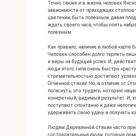
Точно также и в жизни, человек Янск
зависимости от приходящих столпов
цветении, быть полезным, давая плоды
ждать своего часа, чтобы опять набр
полезным.
Как правило, наличие в любой карте 
Человек способен долго терпеть лиш
и веры на будущий успех. И, действи
люди этого типа очень быстро «раст
стремительностью достигают успеха,
Огненной стихии. Но, в отличие от О
погаснуть, это трудяги, которые нац
конкретный, видимый результат. И, х
поступают спонтанно и даже нелогич
удерживать свою удачу и получать х
Людям Деревянной стихии часто при
сострадательные люди, готовые пом