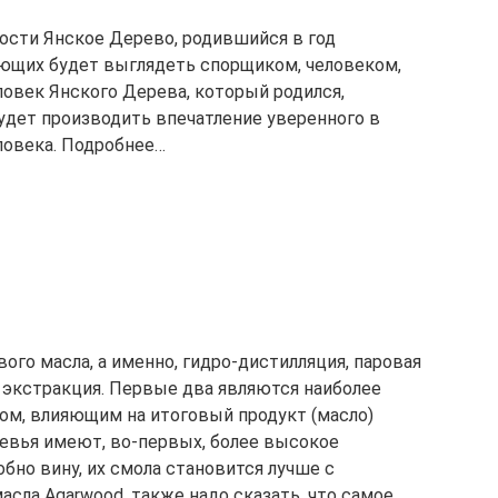
ости Янское Дерево, родившийся в год
ающих будет выглядеть спорщиком, человеком,
ловек Янского Дерева, который родился,
будет производить впечатление уверенного в
еловека. Подробнее…
ого масла, а именно, гидро-дистилляция, паровая
 экстракция. Первые два являются наиболее
м, влияющим на итоговый продукт (масло)
ревья имеют, во-первых, более высокое
обно вину, их смола становится лучше с
асла Agarwood, также надо сказать, что самое