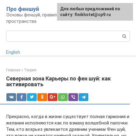
Перейти
Про феншуй
Для любых предложений по
к
Основы феншуй, правила организации
сайту: finikhotel@cp9.ru
контенту
пространства
Поиск:
English
Главная
»
Теория
Северная зона Карьеры по фен шуй: как
активировать
Прекрасно, когда в жизни существует полная гармония и
желания исполняются как по взмаху волшебной палочки.
Тем, кто всерьез увлекается древним учением Фен шуй,
это вовсе не кажется наивной сказкой. Удивительно, но