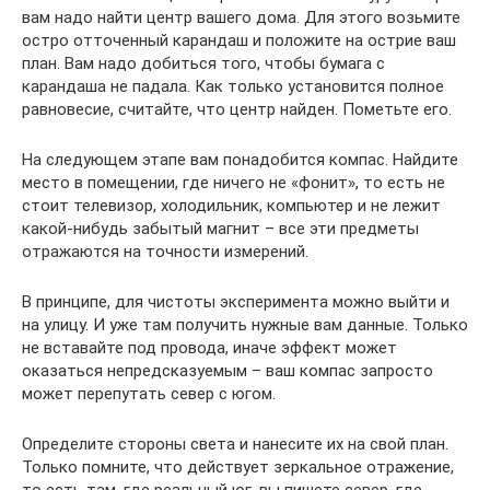
вам надо найти центр вашего дома. Для этого возьмите
остро отточенный карандаш и положите на острие ваш
план. Вам надо добиться того, чтобы бумага с
карандаша не падала. Как только установится полное
равновесие, считайте, что центр найден. Пометьте его.
На следующем этапе вам понадобится компас. Найдите
место в помещении, где ничего не «фонит», то есть не
стоит телевизор, холодильник, компьютер и не лежит
какой-нибудь забытый магнит – все эти предметы
отражаются на точности измерений.
В принципе, для чистоты эксперимента можно выйти и
на улицу. И уже там получить нужные вам данные. Только
не вставайте под провода, иначе эффект может
оказаться непредсказуемым – ваш компас запросто
может перепутать север с югом.
Определите стороны света и нанесите их на свой план.
Только помните, что действует зеркальное отражение,
то есть там, где реальный юг, вы пишете север, где