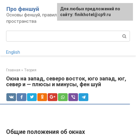
Перейти
Про феншуй
Для любых предложений по
к
Основы феншуй, правила организации
сайту: finikhotel@cp9.ru
контенту
пространства
Поиск:
English
Главная
»
Теория
Окна на запад, северо восток, юго запад, юг,
север и — плюсы и минусы, фен шуй
Общие положения об окнах