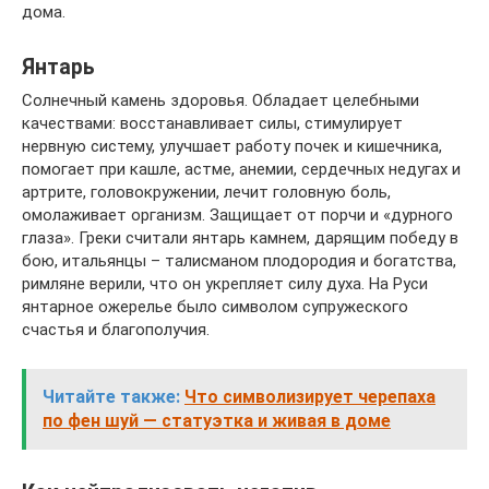
дома.
Янтарь
Солнечный камень здоровья. Обладает целебными
качествами: восстанавливает силы, стимулирует
нервную систему, улучшает работу почек и кишечника,
помогает при кашле, астме, анемии, сердечных недугах и
артрите, головокружении, лечит головную боль,
омолаживает организм. Защищает от порчи и «дурного
глаза». Греки считали янтарь камнем, дарящим победу в
бою, итальянцы – талисманом плодородия и богатства,
римляне верили, что он укрепляет силу духа. На Руси
янтарное ожерелье было символом супружеского
счастья и благополучия.
Читайте также:
Что символизирует черепаха
по фен шуй — статуэтка и живая в доме