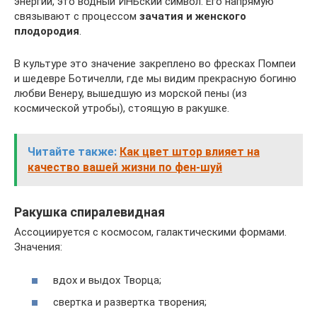
энергии, это водный ИНЬский символ. Его напрямую
связывают с процессом
зачатия и женского
плодородия
.
В культуре это значение закреплено во фресках Помпеи
и шедевре Ботичелли, где мы видим прекрасную богиню
любви Венеру, вышедшую из морской пены (из
космической утробы), стоящую в ракушке.
Читайте также:
Как цвет штор влияет на
качество вашей жизни по фен-шуй
Ракушка спиралевидная
Ассоциируется с космосом, галактическими формами.
Значения:
вдох и выдох Творца;
свертка и развертка творения;