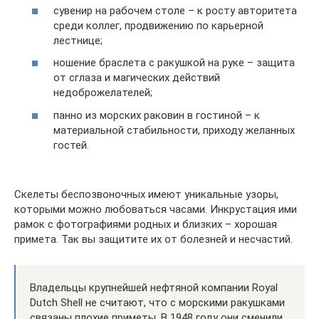
сувенир на рабочем столе – к росту авторитета
среди коллег, продвижению по карьерной
лестнице;
ношение браслета с ракушкой на руке – защита
от сглаза и магических действий
недоброжелателей;
панно из морских раковин в гостиной – к
материальной стабильности, приходу желанных
гостей.
Скелеты беспозвоночных имеют уникальные узоры,
которыми можно любоваться часами. Инкрустация ими
рамок с фотографиями родных и близких – хорошая
примета. Так вы защитите их от болезней и несчастий.
Владельцы крупнейшей нефтяной компании Royal
Dutch Shell не считают, что с морскими ракушками
связаны плохие приметы. В 1948 году они сменили