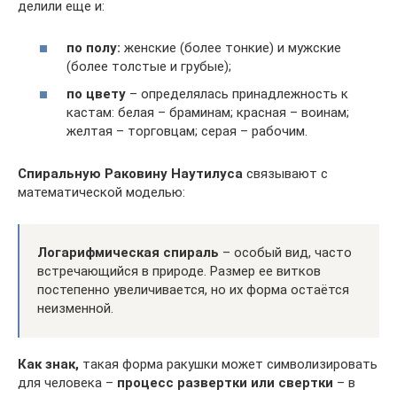
делили еще и:
по полу:
женские (более тонкие) и мужские
(более толстые и грубые);
по цвету
– определялась принадлежность к
кастам: белая – браминам; красная – воинам;
желтая – торговцам; серая – рабочим.
Спиральную Раковину Наутилуса
связывают с
математической моделью:
Логарифмическая спираль
– особый вид, часто
встречающийся в природе. Размер ее витков
постепенно увеличивается, но их форма остаётся
неизменной.
Как знак,
такая форма ракушки может символизировать
для человека –
процесс развертки или свертки
– в