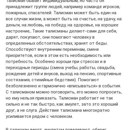
Талисман бывает индивидуальным, но часто он
принадлежит группе людей, например команде игроков,
пожарных, спасателей. Талисман может быть един на
все случаи жизни, а может быть на счастье, на удачу, на
деньги, на любовь, на победу, на здоровье, на хорошее
настроение,..Такие талисманы делают-сами для себя,
дарят, покупают, они помогают человеку в
определенных обстоятельствах, хранят от беды.
Способствуют внутренним переменам, смене
приоритетов, если в этом есть необходимость или
потребность. Особенно хороши при стрессах и в
переходные периоды (смена учебы, работы, свадьба,
рождение детей и внуков, выход на пенсию, спортивные
состязания, стихийные бедствия). Помогают
безболезненно и гармонично «вписываться» в события.
С талисманом можно поговорить, его можно попросить,
но ему нельзя приказать. Талисман работает не так
сильно и не так быстро, как амулет, зато это хороший
друг, а не слуга. Действие талисмана многократно
усиливается рядом с человеком.
В талисман верят, амулетом повелевают, оберег