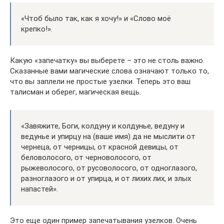
«Чтоб было так, как я хочу!» и «Слово моё
крепко!».
Какую «запечатку» вы выберете – это не столь важно.
Сказанные вами магические слова означают только то,
что вы заплели не простые узелки. Теперь это ваш
талисман и оберег, магическая вещь.
«Завяжите, Боги, колдуну и колдунье, ведуну и
ведунье и упирцу на (ваше имя) да не мыслити от
чернеца, от черницы, от красной девицы, от
беловолосого, от черноволосого, от
рыжеволосого, от русоволосого, от одноглазого,
разноглазого и от упирца, и от лихих лих, и злых
напастей».
Это еще один пример запечатывания узелков. Очень