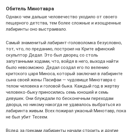
Обитель Минотавра
Однако чем дальше человечество уходило от своего
пещерного детства, тем более сложные и изощренные
лабиринты оно выстраивало.
Самый знаменитый лабиринт-головоломка безусловно,
тот, что, по преданию, построил на Крите афинский
скульптор Дедал. Это был дворец со столь
запутанными ходами, что, войдя в него, выхода найти
было невозможно. Дедал создал его по велению
критского царя Миноса, который заключил в лабиринте
сына своей жены Пасифаи — чудовище Минотавра с
телом человека и головой быка. Каждый год в жертву
человеко-быку приносились семь юношей и семь
девушек. Они блуждали по бесконечным переходам
дворца, но никому накогда не удавалось выбраться из
лабиринта живым. Всех пожирал ужасный Минотавр, пока
не был убит Тесеем.
Вслед за греками лабиринты начали строить и другие