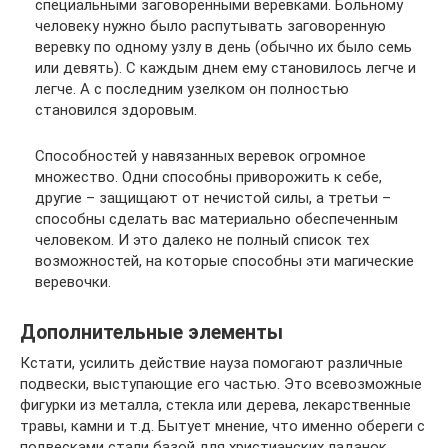
специальными заговоренными веревками. Больному
человеку нужно было распутывать заговоренную
веревку по одному узлу в день (обычно их было семь
или девять). С каждым днем ему становилось легче и
легче. А с последним узелком он полностью
становился здоровым.
Способностей у навязанных веревок огромное
множество. Одни способны приворожить к себе,
другие – защищают от нечистой силы, а третьи –
способны сделать вас материально обеспеченным
человеком. И это далеко не полный список тех
возможностей, на которые способны эти магические
веревочки.
Дополнительные элементы
Кстати, усилить действие науза помогают различные
подвески, выступающие его частью. Это всевозможные
фигурки из металла, стекла или дерева, лекарственные
травы, камни и т.д. Бытует мнение, что именно обереги с
подвесками стали базой для христианских ладанок.