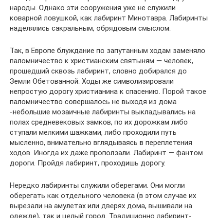
народы. Однако эти сооружения уже не служили
коварной ловушкой, как лабиринт Минотавра. Лабиринты
наделялись сакральным, обрядовым смыслом.
Так, в Европе блуждание по запутанным ходам заменяло
паломничество к христианским святыням — человек,
прошедший сквозь лабиринт, словно добирался до
Земли Обетованной. Ходы же символизировали
непростую дорогу христианина к спасению. Порой такое
паломничество совершалось не выходя из дома
-небольшие мозаичные лабиринты выкладывались на
полах средневековых замков, по их дорожкам либо
ступали мелкими шажками, либо проходили путь
мысленно, внимательно вглядываясь в переплетения
ходов. Иногда их даже проползали. Лабиринт — фантом
дороги. Пройдя лабиринт, проходишь дорогу.
Нередко лабиринты служили оберегами. Они могли
оберегать как отдельного человека (в этом случае их
вырезали на амулетах или дверях дома, вышивали на
одежде), так и целый город. Традиционно лабиринт-