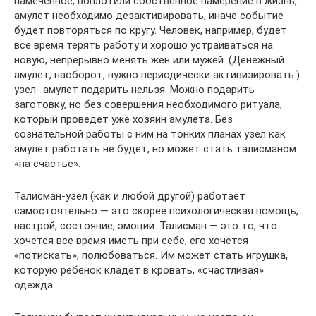
намеченное, воплотили собственное намерение в жизнь,
амулет необходимо дезактивировать, иначе событие
будет повторяться по кругу. Человек, например, будет
все время терять работу и хорошо устраиваться на
новую, непрерывно менять жен или мужей. (Денежный
амулет, наоборот, нужно периодически активизировать.)
узел- амулет подарить нельзя. Можно подарить
заготовку, но без совершения необходимого ритуала,
который проведет уже хозяин амулета. Без
сознательной работы с ним на тонких планах узел как
амулет работать не будет, но может стать талисманом
«на счастье».
Талисман-узел (как и любой другой) работает
самостоятельно — это скорее психологическая помощь,
настрой, состояние, эмоции. Талисман — это то, что
хочется все время иметь при себе, его хочется
«потискать», полюбоваться. Им может стать игрушка,
которую ребенок кладет в кровать, «счастливая»
одежда…