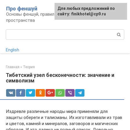
Перейти
Про феншуй
Для любых предложений по
к
Основы феншуй, правила организации
сайту: finikhotel@cp9.ru
контенту
пространства
Поиск:
English
Главная
»
Теория
Тибетский узел бесконечности: значение и
символизм
Издревле различные народы мира применяли для
защиты обереги и талисманы. Их изготавливали из трав
и цветов, камней и минералов, заговоров и магических
обрядов. И это далеко не полный список. Довольно