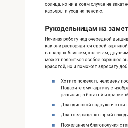
солнца, но ни в коем случае не закат
карьеры и уход на пенсию.
Рукодельницам на заме
Начиная работу над очередной выши
как они распорядятся своей картино
в подарок близким, коллегам, друзь
может появиться особое охранное зна
красотой, но и поможет адресату до
Хотите пожелать человеку п
Подарите ему картину с изоб
развалин, а богатой и красиво
Для одинокой подружки стои
Для товарища, который находи
Пожеланием благополучия стан