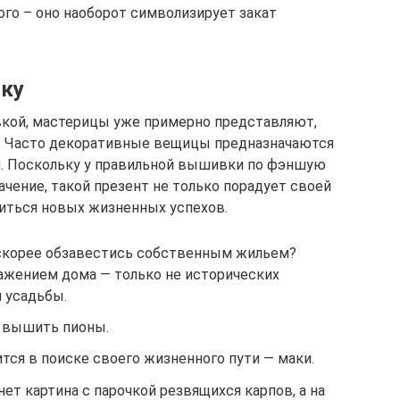
ного – оно наоборот символизирует закат
тку
вкой, мастерицы уже примерно представляют,
й. Часто декоративные вещицы предназначаются
ям. Поскольку у правильной вышивки по фэншую
чение, такой презент не только порадует своей
биться новых жизненных успехов.
оскорее обзавестись собственным жильем?
ражением дома — только не исторических
й усадьбы.
т вышить пионы.
тся в поиске своего жизненного пути — маки.
ет картина с парочкой резвящихся карпов, а на