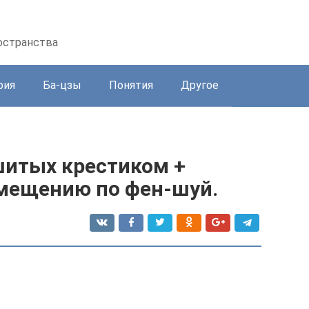
остранства
рия
Ба-цзы
Понятия
Другое
шитых крестиком +
мещению по фен-шуй.