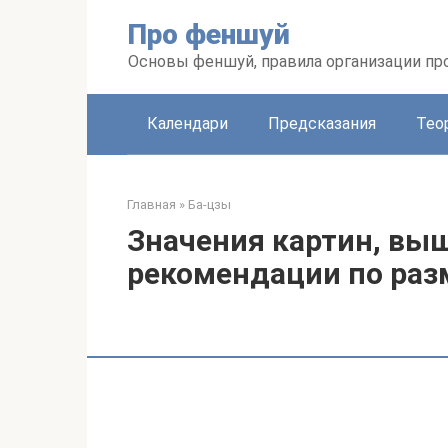
Перейти
Про феншуй
к
контенту
Основы феншуй, правила организации пр
Календари
Предсказания
Тео
Главная
»
Ба-цзы
Значения картин, вы
рекомендации по раз