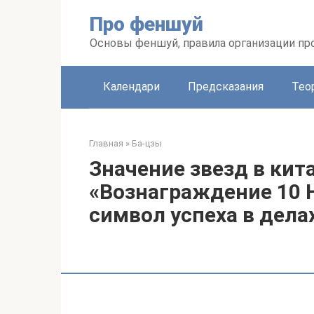
Перейти
Про феншуй
к
контенту
Основы феншуй, правила организации пр
Календари
Предсказания
Тео
Главная
»
Ба-цзы
Значение звезд в кит
«Вознаграждение 10 
символ успеха в дела