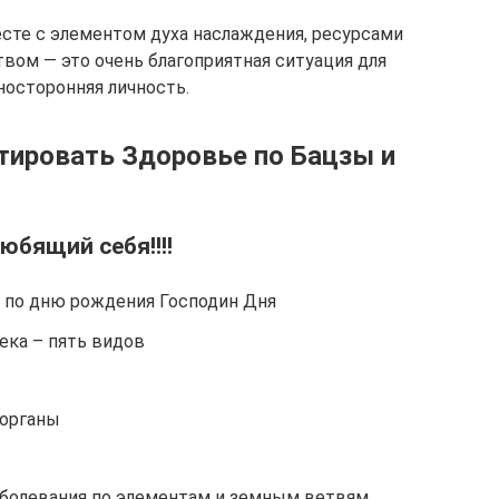
сте с элементом духа наслаждения, ресурсами
твом — это очень благоприятная ситуация для
зносторонняя личность.
тировать Здоровье по Бацзы и
юбящий себя!!!!
 по дню рождения Господин Дня
ека – пять видов
 органы
аболевания по элементам и земным ветвям