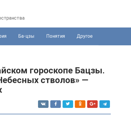
остранства
рия
Ба-цзы
Понятия
Другое
айском гороскопе Бацзы.
Небесных стволов» —
х