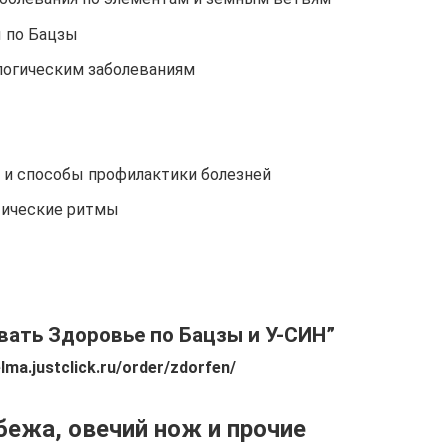
 по Бацзы
логическим заболеваниям
 и способы профилактики болезней
тические ритмы
вать Здоровье по Бацзы и У-СИН”
lma.justclick.ru/order/zdorfen/
бежа, овечий нож и прочие