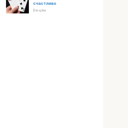
счастливо
Ба-цзы