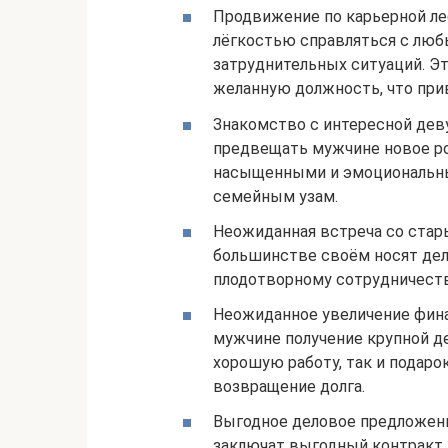
Продвижение по карьерной ле
лёгкостью справляться с любы
затруднительных ситуаций. Э
желанную должность, что при
Знакомство с интересной дев
предвещать мужчине новое ро
насыщенными и эмоциональным
семейным узам.
Неожиданная встреча со стар
большинстве своём носят дел
плодотворному сотрудничест
Неожиданное увеличение фин
мужчине получение крупной д
хорошую работу, так и подарок
возвращение долга.
Выгодное деловое предложени
заключат выгодный контракт 