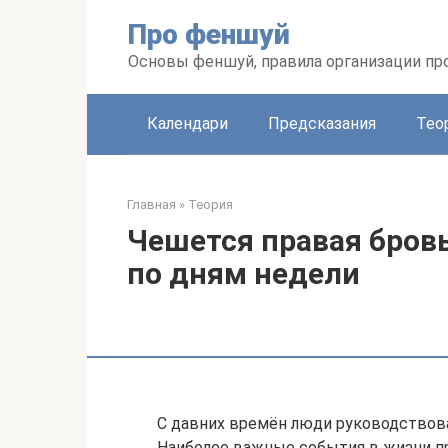
Перейти
Про феншуй
к
контенту
Основы феншуй, правила организации пр
Календари
Предсказания
Тео
Главная
»
Теория
Чешется правая бров
по дням недели
С давних времён люди руководствов
Наиболее важные события в жизни про