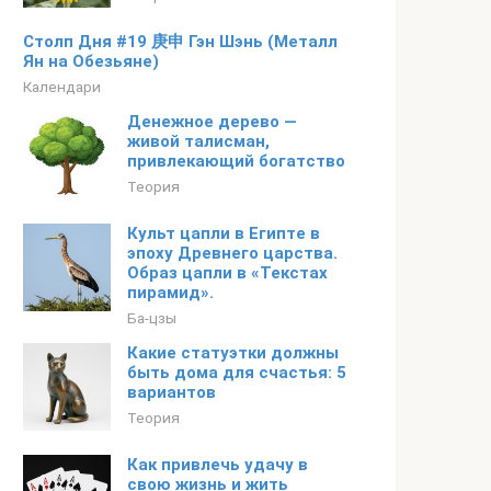
Столп Дня #19 庚申 Гэн Шэнь (Металл
Ян на Обезьяне)
Календари
Денежное дерево —
живой талисман,
привлекающий богатство
Теория
Культ цапли в Египте в
эпоху Древнего царства.
Образ цапли в «Текстах
пирамид».
Ба-цзы
Какие статуэтки должны
быть дома для счастья: 5
вариантов
Теория
Как привлечь удачу в
свою жизнь и жить