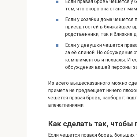
Если правая бровь чешется у
том, что скоро она станет ма
Если у хозяйки дома чешется 
приезд гостей в ближайшее вр
родственники, так и близкие д
Если у девушки чешется права
за её спиной. Но обсуждения э
комплиментов и похвалы. И ес
обсуждения вашей персоны з
Из всего вышесказанного можно сдел
примета не предвещает ничего плохог
чешется правая бровь, наоборот: по
впечатлениями.
Как сделать так, чтобы
Если чешется правая бровь, больших 